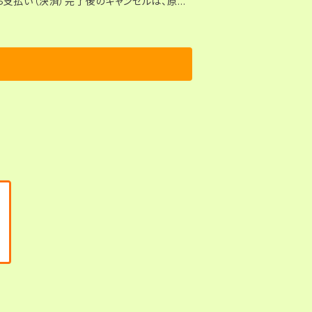
完了後、BASE
す。必ず「パソコン」に、Zipファイルをご自
ロードできません（エラーになります）。 ●
ロードすることが可能です。失敗も含めて3回
教材を除
ンロードした
追加教材（検査紙）
クライト）でお送りします。 ●お申込
fficial.ec/law）」の内容を必ずご確認くだ