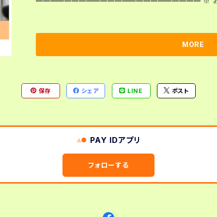
━━━━━━━━━━━━━━━━━━━━━━━ ※ お支払い（決済）完了後のキャンセルは、原則
できません。 ■ セミナー名称：Vineland-Ⅱ適応行動尺度の実施方法と解釈 ■ 日時：2026年9月23
日(水) 13:00〜16:00 ■ 開催方法：オンライン （Zoomを使用します。） ■ セミナー詳細：https://ww
w.kokuchpro.com/event/agh20260923p/ ■ ダウンロードファイル（Zip）に含まれるもの：教材（P
MORE
DF）、接続情報（PDF） 【教材・接続情報について】 ● 決済（お支払い）完了後、教材（PDF）と接続情報
（PDF）が含まれるＺipファイルをご自身でダウンロードしてください。 ● 決済（お支払い）
より送られてくるメールにダウンロードURLが案内されていま
保存
シェア
LINE
ポスト
身でダウンロードしてください。タブレット、スマホには、ダウン
決済（お支払い）完了から3日間（72時間）・3回までダウン
を超えるとダウンロードできなくなりますので、ご注意ください。 ● セミナー当日までに、追加
き、教材および接続情報をメール等でご提供することはありません。 【当日の参加】 ●ダウ
PAY IDアプリ
「接続情報」に従い、ご自身でZoomをつかって接続・参加してください。 【その他】 ●
は、9月7日以降、お申込みの際ご登録頂いた住所宛に（レターパッ
フォローする
みお手続き前に、「特定商取引法に基づく表記（https://agc.o
さい。