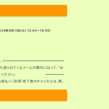
年8月11日(火) 13:00〜16:00）
、Zipファイルをご自身でダウンロードしてく
● 決済（お支払い）完了
能です。失敗も含めて3回を超えるとダウンロ
━━
より送られてくるメールの案内に沿って、"必
ンロードしてください。 ━━━━━