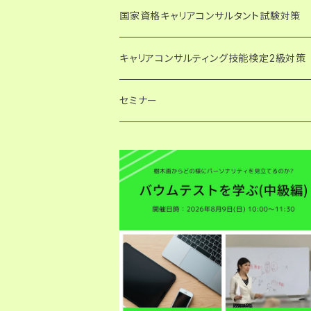
国家資格キャリアコンサルタント試験対策
論述試験解答例・キャリアコンサルティング
キャリアコンサルティング技能検定2級対策
PDF版・ダウンロード
論述試験解答例・日本キャリア開発協会（JC
論述試験解答例
セミナー
PDF版・ダウンロード
論述模擬問題
論述試験対策講座
発達障害の子どもの支援に関わる人のため
論述試験対策講座
論述模擬問題
勉強会
論述試験 過去問添削指導
試験対策講座
国家資格キャリアコンサルタント試験
キャリアコンサルティング技能検定2級