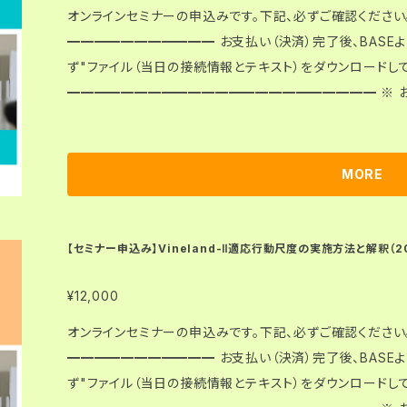
を超えるとダウンロードできなくなりますので、ご注意ください。 ● セミナー当日までに、教材
オンラインセミナーの申込みです。下記、必ずご確認ください。 ━━━━━━━━━━━━━━━
続情報をメール等でご提供することはありません。 【当日の参加】 ●ダウンロードした「接続情報」に従
━━━━━━━━━━━ お支払い（決済）完了後、BASE
い、ご自身でZoomをつかって接続・参加してください。 【その他】 ●お申込みお手続き前に、「特定商取
ず"ファイル（当日の接続情報とテキスト）をダウ
引法に基づく表記（https://agc.official.ec/law）」
━━━━━━━━━━━━━━━━━━━━━━━ ※ お支払い（決済）完了後のキャンセルは、原則
できません。 ■ セミナー名称：エゴグラムと交流分析（中級編） ■ 日時：2026年8月29日(土) 10:0
0〜11:30 ■ 開催方法：オンライン （Zoomを使用します。） ■ セミナー詳細：https://www.kokuchp
ro.com/event/agh20260829a/ ■ ダウンロードファイル（Zip）に含まれるもの：教材（PDF）、接続
MORE
情報（PDF） 【教材・接続情報について】 ● 決済（お支払い）完了後、教材（PDF）と接続情報（PDF）が含
まれるＺipファイルをご自身でダウンロードしてください。 ● 決済（お支払い）完了後、BASEより送られ
てくるメールにダウンロードURLが案内されています。必ず「
【セミナー申込み】Vineland-Ⅱ適応行動尺度の実施方法と解釈（2026
ロードしてください。タブレット、スマホには、ダウンロードできません（
払い）完了から3日間（72時間）・3回までダウンロードす
¥12,000
ダウンロードできなくなりますので、ご注意ください。 ● セミナー当日までに、教材および接続情報をメ
オンラインセミナーの申込みです。下記、必ずご確認ください。 ━━━━━━━━━━━━━━━
ール等でご提供することはありません。 【当日の参加】 ●ダウンロードした「接続情報」に従い、ご自身で
━━━━━━━━━━━ お支払い（決済）完了後、BASE
Zoomをつかって接続・参加してください。 【その他】 ●お申込みお手続き前に、「特定商取引法に基づく
ず"ファイル（当日の接続情報とテキスト）をダウ
表記（https://agc.official.ec/law）」の内容を必ずご確