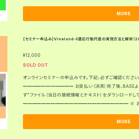
できません。 ■ セミナー名称：バウムテストを学ぶ（中級編） ■ 日時：2026年8月9日(日) 10:00〜11:3
0 ■ 開催方法：オンライン（Zoomを使用します。） ■ セミナー詳細：https://www.kokuchpro.com/e
MORE
vent/agh20260809a/ ■ ダウンロードファイル（Zip）に含まれるもの：教材（PDF）、接続情報（PDF）
【教材・接続情報について】 ● 決済（お支払い）完了後、教材（PDF）と接続情報（PDF）が含まれるＺipフ
ァイルをご自身でダウンロードしてください。 ● 決済（お支払い）完了後、BASEより送られてくるメール
【セミナー申込み】Vineland-Ⅱ適応行動尺度の実施方法と解釈（2026
にダウンロードURLが案内されています。必ず「パソコン」に
¥12,000
ださい。タブレット、スマホには、ダウンロードできません（エラーになります）。 
から3日間（72時間）・3回までダウンロードすることが可
SOLD OUT
ードできなくなりますので、ご注意ください。 ● セミナー当日までに、教材および接続情報をメール等で
オンラインセミナーの申込みです。下記、必ずご確認ください。 ━━━━━━━━━━━━━━━
ご提供することはありません。 【当日の参加】 ●ダウンロードした「接続情報」に従い、ご自身でZoomを
━━━━━━━━━━━ お支払い（決済）完了後、BASE
つかって接続・参加してください。 【その他】 ●お申込みお手続き前に、「特定商取引法に基づく表記（htt
ず"ファイル（当日の接続情報とテキスト）をダウ
ps://agc.official.ec/law）」の内容を必ずご確認ください。
━━━━━━━━━━━━━━━━━━━━━━━ ※ お支払い（決済）完了後のキャンセルは、原則
できません。 ■ セミナー名称：Vineland-Ⅱ適応行動尺度の実施方法と解釈 ■ 日時：2026年8月11日
(火) 13:00〜16:00 ■ 開催方法：オンライン （Zoomを使用します。） ■ セミナー詳細：https://www.
MORE
kokuchpro.com/event/agh20260811p/ ■ ダウンロードファイル（Zip）に含まれるもの：教材（PD
F）、接続情報（PDF） 【教材・接続情報について】 ● 決済（お支払い）完了後、教材（PDF）と接続情報（P