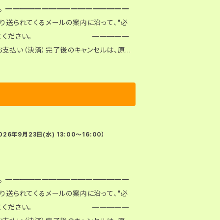
および接
━━
より送られてくるメールの案内に沿って、"必
ンロードしてください。 ━━━━━
の内容を必ずご確認ください。
パソコン」に、Zipファイルをご自身でダウン
年9月23日(水) 13:00〜16:00）
エラーになります）。 ● 決済（お支
ることが可能です。失敗も含めて3回を超えると
━━
より送られてくるメールの案内に沿って、"必
ンロードしてください。 ━━━━━
認ください。