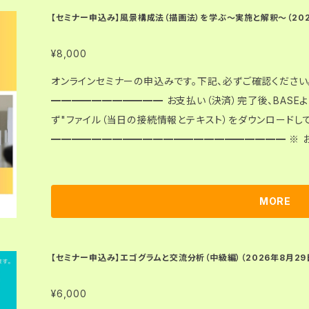
DF）が含まれるＺipファイルをご自身でダウンロードしてください。 ● 決済（お支払い）完了後
【セミナー申込み】風景構成法（描画法）を学ぶ～実施と解釈～（2026年8
り送られてくるメールにダウンロードURLが案内されています
¥8,000
でダウンロードしてください。タブレット、スマホには、ダウンロ
決済（お支払い）完了から3日間（72時間）・3回までダウン
オンラインセミナーの申込みです。下記、必ずご確認ください。 ━━━━━━━━━━━━━━━
を超えるとダウンロードできなくなりますので、ご注意ください。 ● セミナー当日までに、追加
━━━━━━━━━━━ お支払い（決済）完了後、BASE
き、教材および接続情報をメール等でご提供することはありません。 【当日の参加】 ●ダウ
ず"ファイル（当日の接続情報とテキスト）をダウ
「接続情報」に従い、ご自身でZoomをつかって接続・参加してください。 【その他】 ●
━━━━━━━━━━━━━━━━━━━━━━━ ※ お支払い（決済）完了後のキャンセルは、原則
は、8月3日以降、お申込みの際ご登録頂いた住所宛に（レターパック
できません。 ■ セミナー名称：風景構成法（描画法）を学ぶ～実施と解釈～ ■ 日時：2026年8月23日
お手続き前に、「特定商取引法に基づく表記（https://agc.of
(日) 10:00〜12:00 ■ 開催方法：オンライン （Zoomを使用します。） ■ セミナー詳細：https://www.
い。
kokuchpro.com/event/agh20260823a/ ■ ダウンロードファイル（Zip）に含まれるもの：教材（PD
MORE
F）、接続情報（PDF） 【教材・接続情報について】 ● 決済（お支払い）完了後、教材（PDF）と接続情報（P
DF）が含まれるＺipファイルをご自身でダウンロードしてください。 ● 決済（お支払い）完了後
り送られてくるメールにダウンロードURLが案内されています
【セミナー申込み】エゴグラムと交流分析（中級編）（2026年8月29日(土
でダウンロードしてください。タブレット、スマホには、ダウンロ
決済（お支払い）完了から3日間（72時間）・3回までダウン
¥6,000