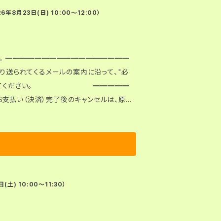
、BASEよ
月23日(日) 10:00〜12:00）
。必ず「パソコン」に、Zipファイルをご自身
ードできません（エラーになります）。 ●
ロードすることが可能です。失敗も含めて3回
━━
教材を除
より送られてくるメールの案内に沿って、"必
ンロードした
ンロードしてください。 ━━━━━
追加教材（検査紙）
ライト）でお送りします。 ●お申込み
ficial.ec/law）」の内容を必ずご確認くださ
、BASEよ
。必ず「パソコン」に、Zipファイルをご自身
) 10:00〜11:30）
ードできません（エラーになります）。 ●
ロードすることが可能です。失敗も含めて3回