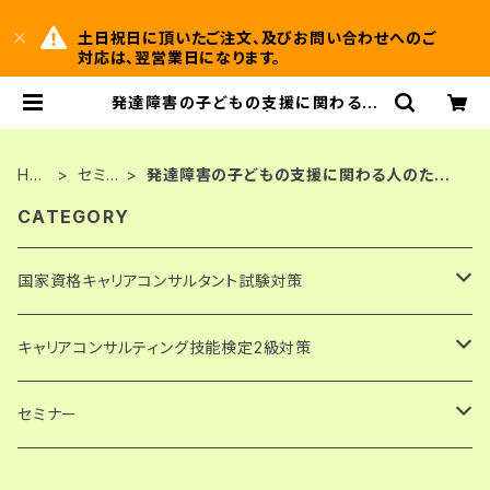
土日祝日に頂いたご注文、及びお問い合わせへのご
対応は、翌営業日になります。
発達障害の子どもの支援に関わる人
のための心理学講座 | ＡＧヒューマン
サービス株式会社
HO
セミナ
発達障害の子どもの支援に関わる人のため
ME
ー
の心理学講座
CATEGORY
国家資格キャリアコンサルタント試験対策
論述試験解答例・キャリアコンサルティング協会実施分
キャリアコンサルティング技能検定2級対策
PDF版・ダウンロード
論述試験解答例・日本キャリア開発協会（JCDA）実施分
論述試験解答例
セミナー
PDF版・ダウンロード
論述模擬問題
論述試験対策講座
発達障害の子どもの支援に関わる人のための心理学講座