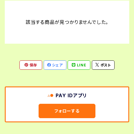
論述試験対策講座
論述模擬問題
勉強会
該当する商品が見つかりませんでした。
論述試験 過去問添削指導
試験対策講座
国家資格キャリアコンサルタント試験
保存
シェア
LINE
ポスト
キャリアコンサルティング技能検定2級
PAY IDアプリ
フォローする