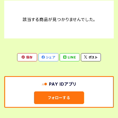
論述試験対策講座
論述模擬問題
勉強会
該当する商品が見つかりませんでした。
論述試験 過去問添削指導
試験対策講座
国家資格キャリアコンサルタント試験
保存
シェア
LINE
ポスト
キャリアコンサルティング技能検定2級
PAY IDアプリ
フォローする