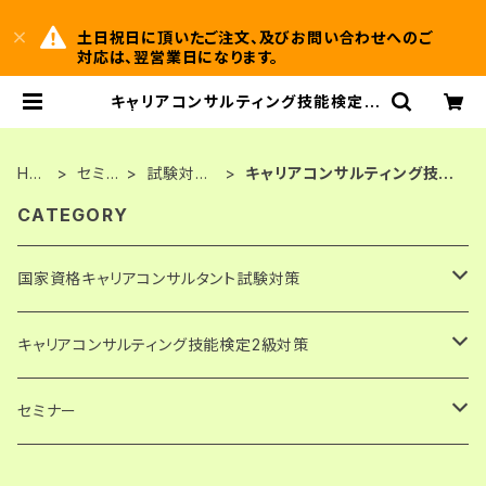
土日祝日に頂いたご注文、及びお問い合わせへのご
対応は、翌営業日になります。
キャリアコンサルティング技能検定2
級 | ＡＧヒューマンサービス株式会社
HO
セミナ
試験対策
キャリアコンサルティング技能
ME
ー
講座
検定2級
CATEGORY
国家資格キャリアコンサルタント試験対策
論述試験解答例・キャリアコンサルティング協会実施分
キャリアコンサルティング技能検定2級対策
PDF版・ダウンロード
論述試験解答例・日本キャリア開発協会（JCDA）実施分
論述試験解答例
セミナー
PDF版・ダウンロード
論述模擬問題
論述試験対策講座
発達障害の子どもの支援に関わる人のための心理学講座