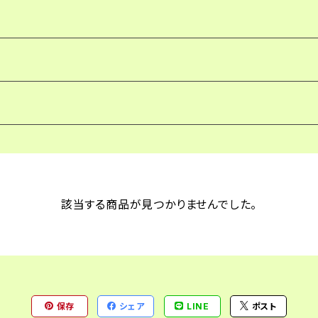
協会実施分
DA）実施分
の心理学講座
該当する商品が見つかりませんでした。
保存
シェア
LINE
ポスト