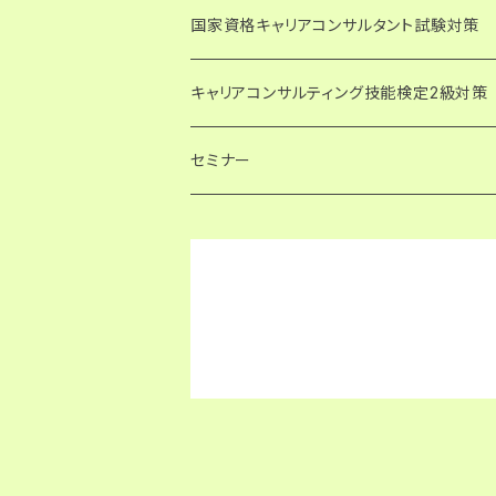
国家資格キャリアコンサルタント試験対策
論述試験解答例・キャリアコンサルティング
キャリアコンサルティング技能検定2級対策
PDF版・ダウンロード
論述試験解答例・日本キャリア開発協会（JC
論述試験解答例
セミナー
PDF版・ダウンロード
論述模擬問題
論述試験対策講座
発達障害の子どもの支援に関わる人のため
論述試験対策講座
論述模擬問題
勉強会
論述試験 過去問添削指導
試験対策講座
国家資格キャリアコンサルタント試験
キャリアコンサルティング技能検定2級