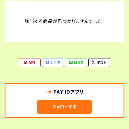
論述試験対策講座
論述模擬問題
勉強会
該当する商品が見つかりませんでした。
論述試験 過去問添削指導
試験対策講座
国家資格キャリアコンサルタント試験
保存
シェア
LINE
ポスト
キャリアコンサルティング技能検定2級
PAY IDアプリ
フォローする