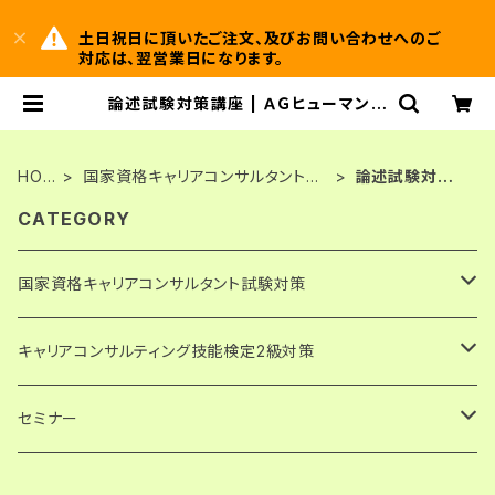
土日祝日に頂いたご注文、及びお問い合わせへのご
対応は、翌営業日になります。
論述試験対策講座 | ＡＧヒューマンサ
ービス株式会社
HOM
国家資格キャリアコンサルタント試
論述試験対策
E
験対策
講座
CATEGORY
国家資格キャリアコンサルタント試験対策
論述試験解答例・キャリアコンサルティング協会実施分
キャリアコンサルティング技能検定2級対策
PDF版・ダウンロード
論述試験解答例・日本キャリア開発協会（JCDA）実施分
論述試験解答例
セミナー
PDF版・ダウンロード
論述模擬問題
論述試験対策講座
発達障害の子どもの支援に関わる人のための心理学講座