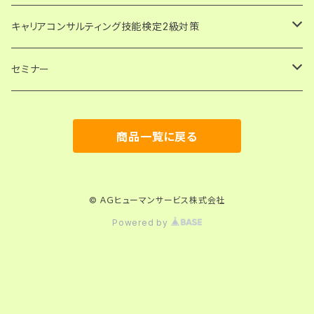
論述試験解答例・キャリアコンサルティング協会実施分
キャリアコンサルティング技能検定2級対策
PDF版・ダウンロード
論述試験解答例・日本キャリア開発協会（JCDA）実施分
論述試験解答例
セミナー
PDF版・ダウンロード
論述模擬問題
論述試験対策講座
発達障害の子どもの支援に関わる人のための心理学講座
商品一覧に戻る
論述試験対策講座
論述模擬問題
勉強会
論述試験 過去問添削指導
試験対策講座
© ＡＧヒューマンサービス株式会社
Powered by
国家資格キャリアコンサルタント試験
キャリアコンサルティング技能検定2級