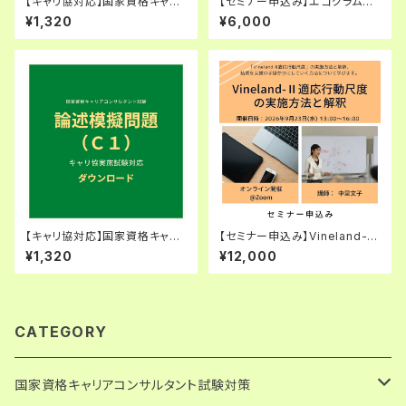
【キャリ協対応】国家資格キャリ
【セミナー申込み】エゴグラムと
アコンサルタント試験・論述模擬
交流分析（中級編）（2026年8月
¥1,320
¥6,000
問題（C2）
29日(土) 10:00〜11:30）
【キャリ協対応】国家資格キャリ
【セミナー申込み】Vineland-Ⅱ
アコンサルタント試験・論述模擬
適応行動尺度の実施方法と解
¥1,320
¥12,000
問題（C1）
釈（2026年9月23日(水) 13:0
0〜16:00）
CATEGORY
国家資格キャリアコンサルタント試験対策