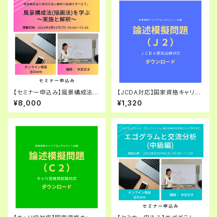
【セミナー申込み】風景構成法
【JCDA対応】国家資格キャリア
（描画法）を学ぶ～実施と解釈～
コンサルタント試験・論述模擬問
¥8,000
¥1,320
（2026年8月23日(日) 10:0
題（J2）
0〜12:00）